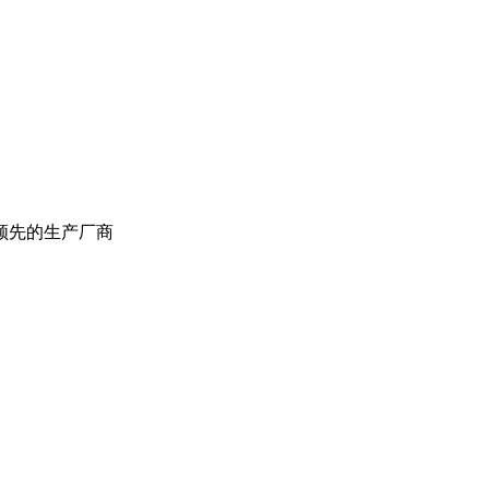
20-0
领先的生产厂商