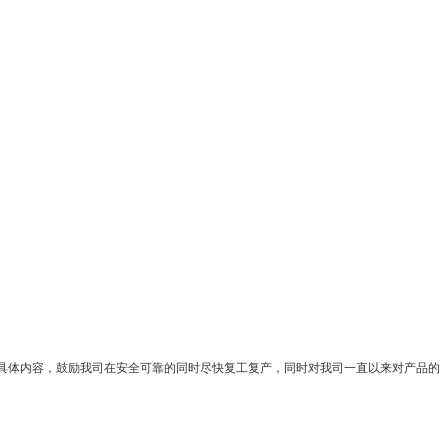
具体内容，鼓励我司在安全可靠的同时尽快复工复产，同时对我司一直以来对产品的