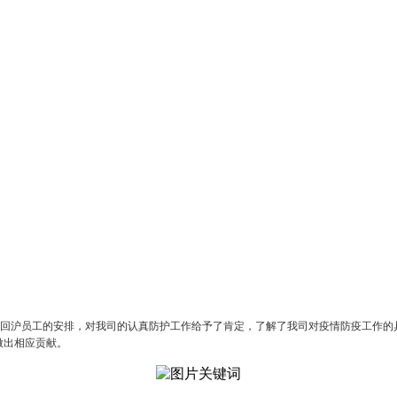
回沪员工的安排，对我司的认真防护工作给予了肯定，了解了我司对疫情防疫工作的
做出相应贡献。