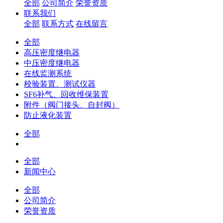
全部
公司简介
荣誉资质
联系我们
全部
联系方式
在线留言
全部
高压密度继电器
中压密度继电器
在线监测系统
校验装置、测试仪器
SF6补气、回收维保装置
附件（阀门接头、自封阀）
防止液化装置
全部
全部
新闻中心
全部
公司简介
荣誉资质