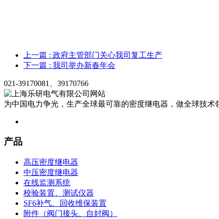
20
上一篇
: 政府主管部门关心我司复工生产
下一篇
: 我司举办新春年会
021-39170081、39170766
为中国电力争光，生产全球最可靠的密度继电器，做全球技术
产品
高压密度继电器
中压密度继电器
在线监测系统
校验装置、测试仪器
SF6补气、回收维保装置
附件（阀门接头、自封阀）