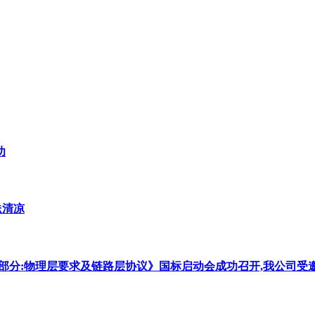
功
送清凉
交换第1部分:物理层要求及链路层协议》国标启动会成功召开,我公司受