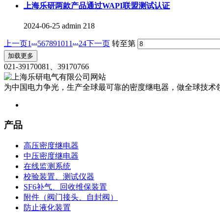
上海乐研两款产品通过WAPI联盟测试认证
2024-06-25
admin
218
...
...
上一页
1
5
6
7
8
9
10
11
24
下一页
转至第
加载更多
021-39170081、39170766
为中国电力争光，生产全球最可靠的密度继电器，做全球技术
产品
高压密度继电器
中压密度继电器
在线监测系统
校验装置、测试仪器
SF6补气、回收维保装置
附件（阀门接头、自封阀）
防止液化装置