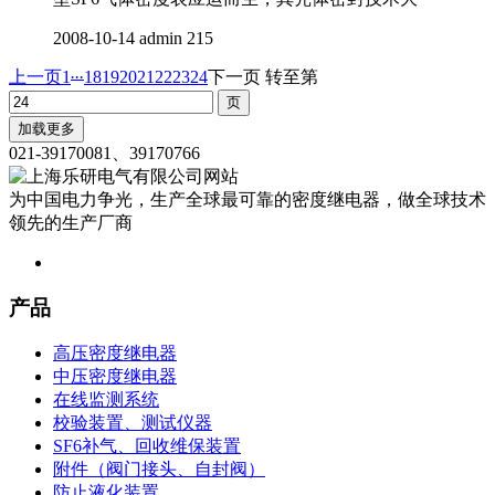
2008-10-14
admin
215
...
上一页
1
18
19
20
21
22
23
24
下一页
转至第
加载更多
021-39170081、39170766
为中国电力争光，生产全球最可靠的密度继电器，做全球技术
领先的生产厂商
产品
高压密度继电器
中压密度继电器
在线监测系统
校验装置、测试仪器
SF6补气、回收维保装置
附件（阀门接头、自封阀）
防止液化装置